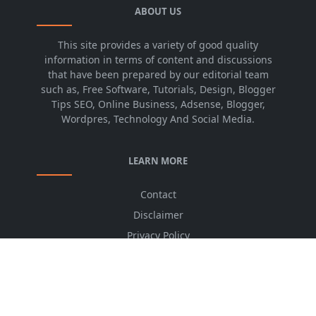
ABOUT US
This site provides a variety of good quality
information in terms of content and discussions
that have been prepared by our editorial team
such as, Free Software, Tutorials, Design, Blogger
Tips SEO, Online Business, Adsense, Blogger,
Wordpres, Technology And Social Media.
LEARN MORE
Contact
Disclaimer
Privacy Policy
Sitemap
Advertising Price
CSS Minifier