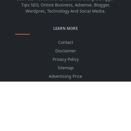
Tips SEO, Online Business, Adsense, Blogger,
Wordpres, Technology And Social Media.
LEARN MORE
Contact
Disclaimer
Privacy Policy
Sitemap
Advertising Price
CSS Minifier
Font Awesome
HTML Converter
Website Services
HTML Dictionary