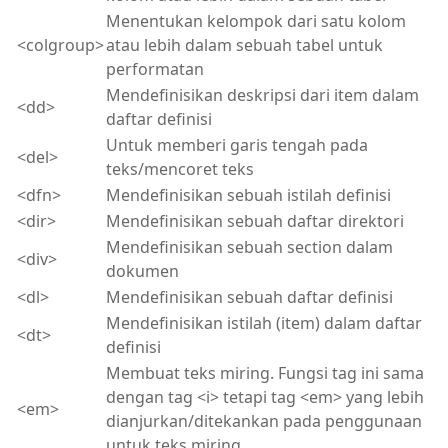
Menentukan kelompok dari satu kolom
<colgroup>
atau lebih dalam sebuah tabel untuk
performatan
Mendefinisikan deskripsi dari item dalam
<dd>
daftar definisi
Untuk memberi garis tengah pada
<del>
teks/mencoret teks
<dfn>
Mendefinisikan sebuah istilah definisi
<dir>
Mendefinisikan sebuah daftar direktori
Mendefinisikan sebuah section dalam
<div>
dokumen
<dl>
Mendefinisikan sebuah daftar definisi
Mendefinisikan istilah (item) dalam daftar
<dt>
definisi
Membuat teks miring. Fungsi tag ini sama
dengan tag <i> tetapi tag <em> yang lebih
<em>
dianjurkan/ditekankan pada penggunaan
untuk teks miring