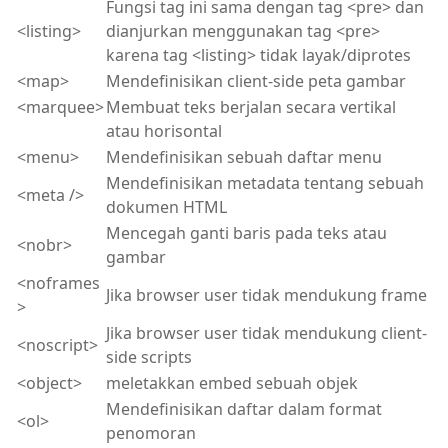
Fungsi tag ini sama dengan tag <pre> dan
<listing>
dianjurkan menggunakan tag <pre>
karena tag <listing> tidak layak/diprotes
<map>
Mendefinisikan client-side peta gambar
<marquee>
Membuat teks berjalan secara vertikal
atau horisontal
<menu>
Mendefinisikan sebuah daftar menu
Mendefinisikan metadata tentang sebuah
<meta />
dokumen HTML
Mencegah ganti baris pada teks atau
<nobr>
gambar
<noframes
Jika browser user tidak mendukung frame
>
Jika browser user tidak mendukung client-
<noscript>
side scripts
<object>
meletakkan embed sebuah objek
Mendefinisikan daftar dalam format
<ol>
penomoran