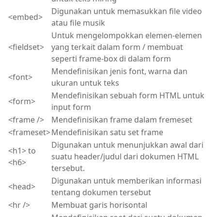
Digunakan untuk memasukkan file video
<embed>
atau file musik
Untuk mengelompokkan elemen-elemen
<fieldset>
yang terkait dalam form / membuat
seperti frame-box di dalam form
Mendefinisikan jenis font, warna dan
<font>
ukuran untuk teks
Mendefinisikan sebuah form HTML untuk
<form>
input form
<frame />
Mendefinisikan frame dalam fremeset
<frameset>
Mendefinisikan satu set frame
Digunakan untuk menunjukkan awal dari
<h1> to
suatu header/judul dari dokumen HTML
<h6>
tersebut.
Digunakan untuk memberikan informasi
<head>
tentang dokumen tersebut
<hr />
Membuat garis horisontal