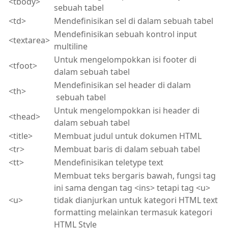
<tbody>
sebuah tabel
<td>
Mendefinisikan sel di dalam sebuah tabel
Mendefinisikan sebuah kontrol input
<textarea>
multiline
Untuk mengelompokkan isi footer di
<tfoot>
dalam sebuah tabel
Mendefinisikan sel header di dalam
<th>
sebuah tabel
Untuk mengelompokkan isi header di
<thead>
dalam sebuah tabel
<title>
Membuat judul untuk dokumen HTML
<tr>
Membuat baris di dalam sebuah tabel
<tt>
Mendefinisikan teletype text
Membuat teks bergaris bawah, fungsi tag
ini sama dengan tag <ins> tetapi tag <u>
<u>
tidak dianjurkan untuk kategori HTML text
formatting melainkan termasuk kategori
HTML Style