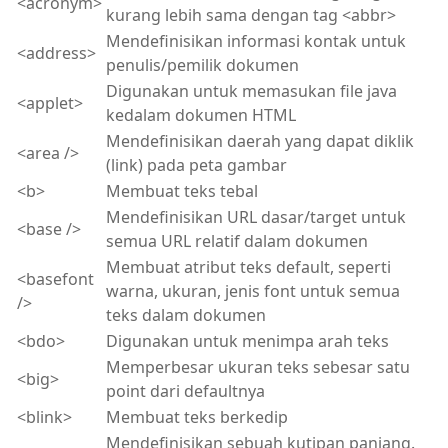
<acronym>
kurang lebih sama dengan tag <abbr>
Mendefinisikan informasi kontak untuk
<address>
penulis/pemilik dokumen
Digunakan untuk memasukan file java
<applet>
kedalam dokumen HTML
Mendefinisikan daerah yang dapat diklik
<area />
(link) pada peta gambar
<b>
Membuat teks tebal
Mendefinisikan URL dasar/target untuk
<base />
semua URL relatif dalam dokumen
Membuat atribut teks default, seperti
<basefont
warna, ukuran, jenis font untuk semua
/>
teks dalam dokumen
<bdo>
Digunakan untuk menimpa arah teks
Memperbesar ukuran teks sebesar satu
<big>
point dari defaultnya
<blink>
Membuat teks berkedip
Mendefinisikan sebuah kutipan panjang.