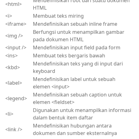
Mendefinisikan root dari suatu dokumen
<html>
HTML
<i>
Membuat teks miring
<iframe>
Mendefinisikan sebuah inline frame
Berfungsi untuk menampilkan gambar
<img />
pada dokumen HTML
<input />
Mendefinisikan input field pada form
<ins>
Membuat teks bergaris bawah
Mendefinisikan teks yang di input dari
<kbd>
keyboard
Mendefinisikan label untuk sebuah
<label>
elemen <input>
Mendefinisikan sebuah caption untuk
<legend>
elemen <fieldset>
Digunakan untuk menampilkan informasi
<li>
dalam bentuk item daftar
Mendefinisikan hubungan antara
<link />
dokumen dan sumber eksternalnya