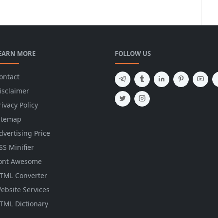
EARN MORE
FOLLOW US
ontact
isclaimer
rivacy Policy
itemap
dvertising Price
SS Minifier
ont Awesome
TML Converter
ebsite Services
TML Dictionary