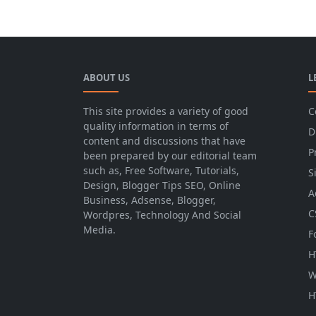
ABOUT US
L
This site provides a variety of good
C
quality information in terms of
D
content and discussions that have
P
been prepared by our editorial team
such as, Free Software, Tutorials,
S
Design, Blogger Tips SEO, Online
A
Business, Adsense, Blogger,
C
Wordpres, Technology And Social
Media.
F
H
W
H