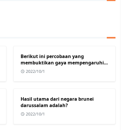
Berikut ini percobaan yang
membuktikan gaya mempengaruhi
benda diam menjadi bergerak
2022/10/1
adalah?
Hasil utama dari negara brunei
darussalam adalah?
2022/10/1