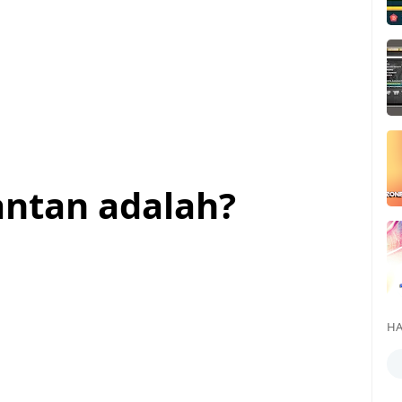
jantan adalah?
HA