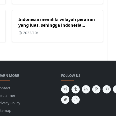
Indonesia memiliki wilayah perairan
yang luas, sehingga indonesia
mendapat julukan sebagai?
2022/10/1
EARN MORE
FOLLOW US
ontact
isclaimer
rivacy Policy
itemap