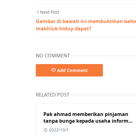
Next Post
Gambar di bawah ini membuktikan bah
makhluk hidup dapat?
NO COMMENT
Add Comment
RELATED POST
Pak ahmad memberikan pinjaman
tanpa bunga kepada usaha informal
yang dimiliki oleh beberapa warga
2022/10/1
muslim di kota surabaya. Dalam