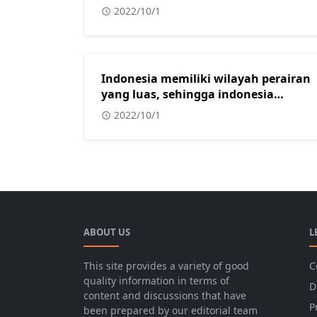
yang diperoleh dari?
2022/10/1
Indonesia memiliki wilayah perairan
yang luas, sehingga indonesia
mendapat julukan sebagai?
2022/10/1
ABOUT US
L
This site provides a variety of good
C
quality information in terms of
D
content and discussions that have
P
been prepared by our editorial team