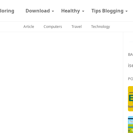
loring
Download
Healthy
Tips Blogging
Article
Computers
Travel
Technology
BA
is
PO