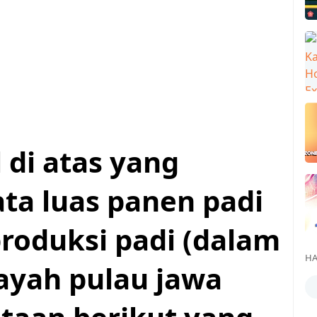
 di atas yang
a luas panen padi
produksi padi (dalam
HA
layah pulau jawa