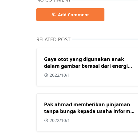
Add Comment
RELATED POST
Gaya otot yang digunakan anak
dalam gambar berasal dari energi
yang diperoleh dari?
2022/10/1
Pak ahmad memberikan pinjaman
tanpa bunga kepada usaha informal
yang dimiliki oleh beberapa warga
2022/10/1
muslim di kota surabaya. Dalam
konteks masyarakat indonesia yang