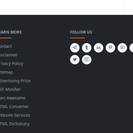
EARN MORE
FOLLOW US
ontact
isclaimer
rivacy Policy
itemap
dvertising Price
SS Minifier
ont Awesome
TML Converter
ebsite Services
TML Dictionary