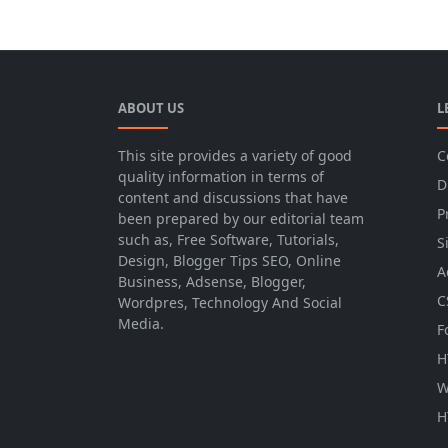
sebagian besar adalah islam,
tindakan yang dilakukan oleh pak
ahmad sangat tepat karena usaha
informal?
ABOUT US
L
This site provides a variety of good
C
quality information in terms of
D
content and discussions that have
P
been prepared by our editorial team
such as, Free Software, Tutorials,
S
Design, Blogger Tips SEO, Online
A
Business, Adsense, Blogger,
C
Wordpres, Technology And Social
Media.
F
H
W
H