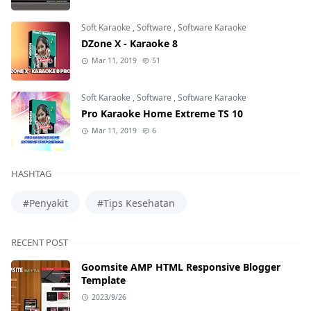
Soft Karaoke
,
Software
,
Software Karaoke
DZone X - Karaoke 8
Mar 11, 2019
51
Soft Karaoke
,
Software
,
Software Karaoke
Pro Karaoke Home Extreme TS 10
Mar 11, 2019
6
HASHTAG
#Penyakit
#Tips Kesehatan
RECENT POST
Goomsite AMP HTML Responsive Blogger
Template
2023/9/26