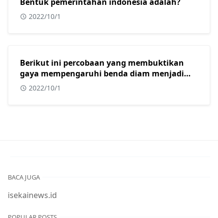
Bentuk pemerintahan indonesia adalah?
2022/10/1
Berikut ini percobaan yang membuktikan
gaya mempengaruhi benda diam menjadi
bergerak adalah?
2022/10/1
BACA JUGA
isekainews.id
POPULAR POSTS