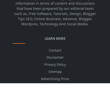
information in terms of content and discussions
that have been prepared by our editorial team
such as, Free Software, Tutorials, Design, Blogger
Tips SEO, Online Business, Adsense, Blogger,
Wordpres, Technology And Social Media.
LEARN MORE
Contact
Disclaimer
Privacy Policy
Sitemap
Advertising Price
CSS Minifier
Font Awesome
HTML Converter
Website Services