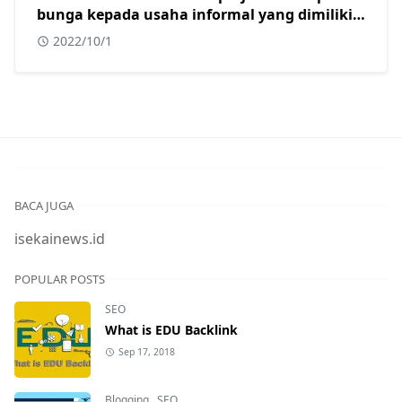
bunga kepada usaha informal yang dimiliki
oleh beberapa warga muslim di kota
2022/10/1
surabaya. Dalam konteks masyarakat
indonesia yang sebagian besar adalah islam,
tindakan yang dilakukan oleh pak ahmad
sangat tepat karena usaha informal?
BACA JUGA
isekainews.id
POPULAR POSTS
SEO
What is EDU Backlink
Sep 17, 2018
Blogging
,
SEO