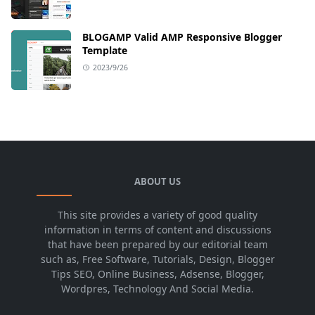
BLOGAMP Valid AMP Responsive Blogger
Template
2023/9/26
ABOUT US
This site provides a variety of good quality
information in terms of content and discussions
that have been prepared by our editorial team
such as, Free Software, Tutorials, Design, Blogger
Tips SEO, Online Business, Adsense, Blogger,
Wordpres, Technology And Social Media.