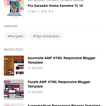
Soft Karaoke
,
Software
,
Software Karaoke
Pro Karaoke Home Extreme TS 10
Mar 11, 2019
6
HASHTAG
#Penyakit
#Tips Kesehatan
RECENT POST
Goomsite AMP HTML Responsive Blogger
Template
2023/9/26
Purple AMP HTML Responsive Blogger
Template
2023/9/26
Supermedium Responsive Blogger Template