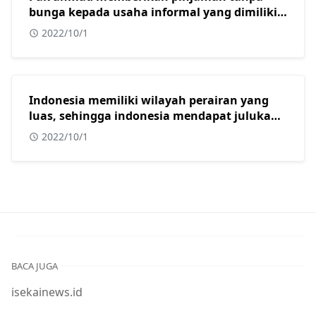
bunga kepada usaha informal yang dimiliki
oleh beberapa warga muslim di kota
2022/10/1
surabaya. Dalam konteks masyarakat
indonesia yang sebagian besar adalah islam,
tindakan yang dilakukan oleh pak ahmad
sangat tepat karena usaha informal?
Indonesia memiliki wilayah perairan yang
luas, sehingga indonesia mendapat julukan
sebagai?
2022/10/1
BACA JUGA
isekainews.id