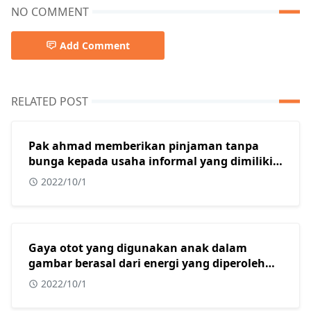
NO COMMENT
Add Comment
RELATED POST
Pak ahmad memberikan pinjaman tanpa
bunga kepada usaha informal yang dimiliki
oleh beberapa warga muslim di kota
2022/10/1
surabaya. Dalam konteks masyarakat
indonesia yang sebagian besar adalah islam,
tindakan yang dilakukan oleh pak ahmad
sangat tepat karena usaha informal?
Gaya otot yang digunakan anak dalam
gambar berasal dari energi yang diperoleh
dari?
2022/10/1