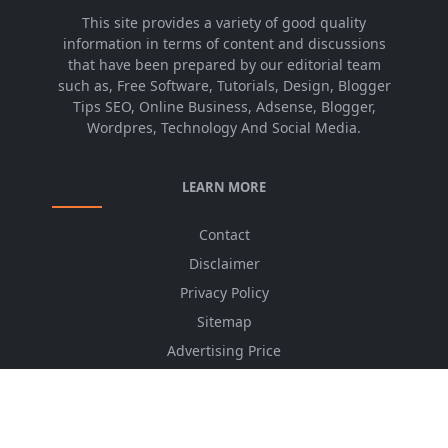
This site provides a variety of good quality
information in terms of content and discussions
that have been prepared by our editorial team
such as, Free Software, Tutorials, Design, Blogger
Tips SEO, Online Business, Adsense, Blogger,
Wordpres, Technology And Social Media.
LEARN MORE
Contact
Disclaimer
Privacy Policy
Sitemap
Advertising Price
CSS Minifier
Font Awesome
HTML Converter