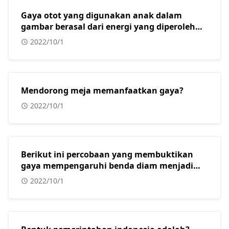
Gaya otot yang digunakan anak dalam
gambar berasal dari energi yang diperoleh
dari?
2022/10/1
Mendorong meja memanfaatkan gaya?
2022/10/1
Berikut ini percobaan yang membuktikan
gaya mempengaruhi benda diam menjadi
bergerak adalah?
2022/10/1