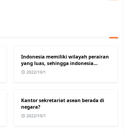
Indonesia memiliki wilayah perairan
yang luas, sehingga indonesia
mendapat julukan sebagai?
2022/10/1
Kantor sekretariat asean berada di
negara?
2022/10/1