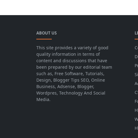
ABOUT US
L
This site provides a variety of good
C
quality information in terms of
D
content and discussions that have
P
been prepared by our editorial team
such as, Free Software, Tutorials,
S
Design, Blogger Tips SEO, Online
A
Business, Adsense, Blogger,
C
Wordpres, Technology And Social
Media.
F
H
W
H