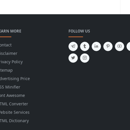
EARN MORE
FOLLOW US
ontact
isclaimer
rivacy Policy
itemap
dvertising Price
SS Minifier
ont Awesome
TML Converter
ebsite Services
TML Dictionary