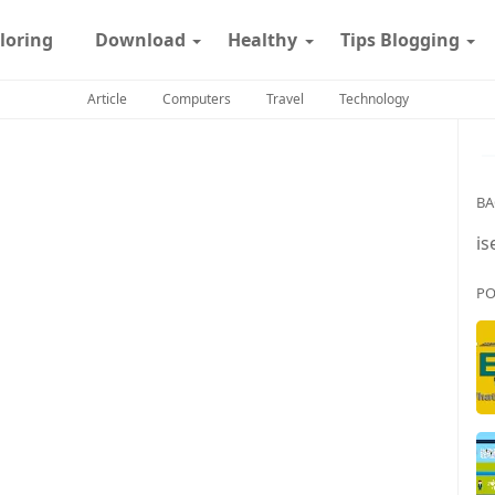
loring
Download
Healthy
Tips Blogging
Article
Computers
Travel
Technology
BA
is
PO