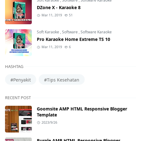
Soft Karaoke
,
Software
,
Software Karaoke
DZone X - Karaoke 8
Mar 11, 2019
51
Soft Karaoke
,
Software
,
Software Karaoke
Pro Karaoke Home Extreme TS 10
Mar 11, 2019
6
HASHTAG
#Penyakit
#Tips Kesehatan
RECENT POST
Goomsite AMP HTML Responsive Blogger
Template
2023/9/26
Purple AMP HTML Responsive Blogger