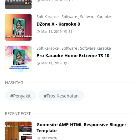
May 25, 2020
28
Soft Karaoke
,
Software
,
Software Karaoke
DZone X - Karaoke 8
Mar 11, 2019
51
Soft Karaoke
,
Software
,
Software Karaoke
Pro Karaoke Home Extreme TS 10
Mar 11, 2019
6
HASHTAG
#Penyakit
#Tips Kesehatan
RECENT POST
Goomsite AMP HTML Responsive Blogger
Template
2023/9/26