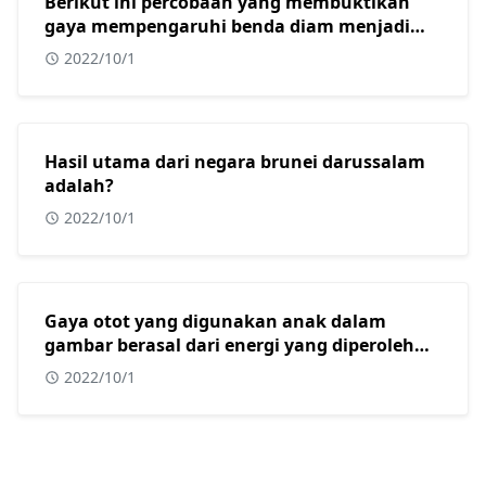
Berikut ini percobaan yang membuktikan
gaya mempengaruhi benda diam menjadi
bergerak adalah?
2022/10/1
Hasil utama dari negara brunei darussalam
adalah?
2022/10/1
Gaya otot yang digunakan anak dalam
gambar berasal dari energi yang diperoleh
dari?
2022/10/1