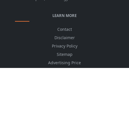
LEARN MORE
Contact
Disclaimer
Privacy Policy
Sitemap
Advertising Price
CSS Minifier
Font Awesome
HTML Converter
Website Services
HTML Dictionary
FOLLOW US