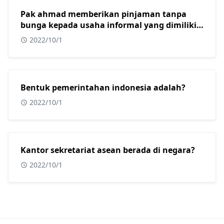
Pak ahmad memberikan pinjaman tanpa
bunga kepada usaha informal yang dimiliki
oleh beberapa warga muslim di kota
2022/10/1
surabaya. Dalam konteks masyarakat
indonesia yang sebagian besar adalah islam,
tindakan yang dilakukan oleh pak ahmad
sangat tepat karena usaha informal?
Bentuk pemerintahan indonesia adalah?
2022/10/1
Kantor sekretariat asean berada di negara?
2022/10/1