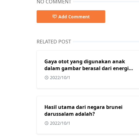
NO COMMENT
Add Comment
RELATED POST
Gaya otot yang digunakan anak
dalam gambar berasal dari energi
yang diperoleh dari?
2022/10/1
Hasil utama dari negara brunei
darussalam adalah?
2022/10/1