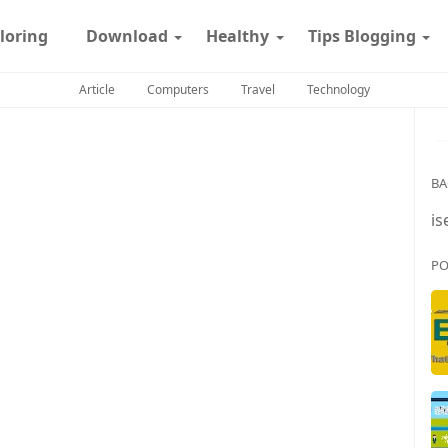
loring
Download
Healthy
Tips Blogging
Article
Computers
Travel
Technology
BA
is
PO