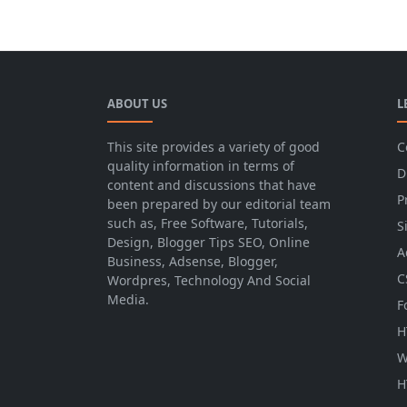
ABOUT US
L
This site provides a variety of good
C
quality information in terms of
D
content and discussions that have
P
been prepared by our editorial team
such as, Free Software, Tutorials,
S
Design, Blogger Tips SEO, Online
A
Business, Adsense, Blogger,
C
Wordpres, Technology And Social
Media.
F
H
W
H