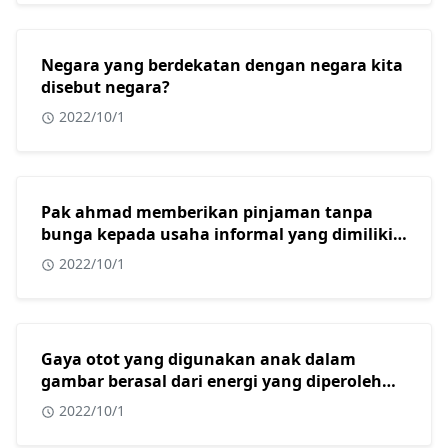
Negara yang berdekatan dengan negara kita
disebut negara?
2022/10/1
Pak ahmad memberikan pinjaman tanpa
bunga kepada usaha informal yang dimiliki
oleh beberapa warga muslim di kota
2022/10/1
surabaya. Dalam konteks masyarakat
indonesia yang sebagian besar adalah islam,
tindakan yang dilakukan oleh pak ahmad
sangat tepat karena usaha informal?
Gaya otot yang digunakan anak dalam
gambar berasal dari energi yang diperoleh
dari?
2022/10/1