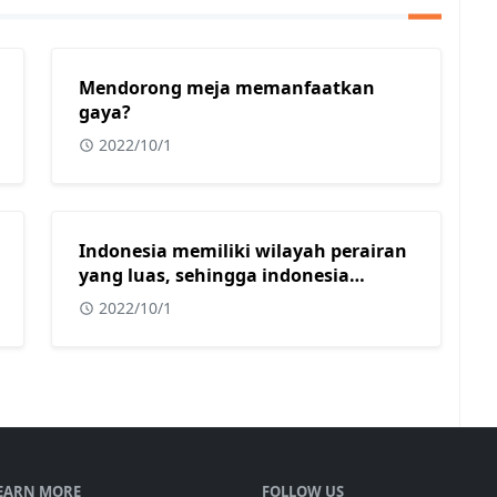
Mendorong meja memanfaatkan
gaya?
2022/10/1
Indonesia memiliki wilayah perairan
yang luas, sehingga indonesia
mendapat julukan sebagai?
2022/10/1
EARN MORE
FOLLOW US