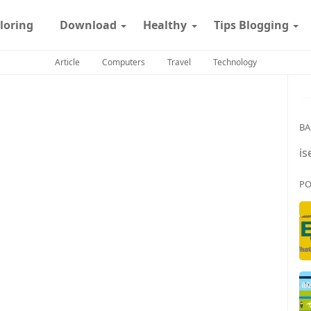
loring
Download
Healthy
Tips Blogging
Article
Computers
Travel
Technology
BA
is
PO