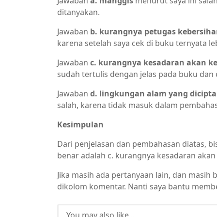
Jawaban
a. manggis
menurut saya ini sala
ditanyakan.
Jawaban
b. kurangnya petugas kebersiha
karena setelah saya cek di buku ternyata l
Jawaban
c. kurangnya kesadaran akan k
sudah tertulis dengan jelas pada buku dan
Jawaban
d. lingkungan alam yang dicipt
salah, karena tidak masuk dalam pembahas
Kesimpulan
Dari penjelasan dan pembahasan diatas, bi
benar adalah c. kurangnya kesadaran akan
Jika masih ada pertanyaan lain, dan masih 
dikolom komentar. Nanti saya bantu membe
You may also like...