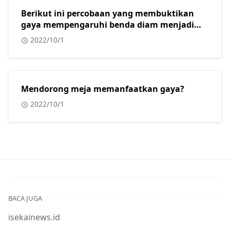
Berikut ini percobaan yang membuktikan
gaya mempengaruhi benda diam menjadi
bergerak adalah?
2022/10/1
Mendorong meja memanfaatkan gaya?
2022/10/1
BACA JUGA
isekainews.id