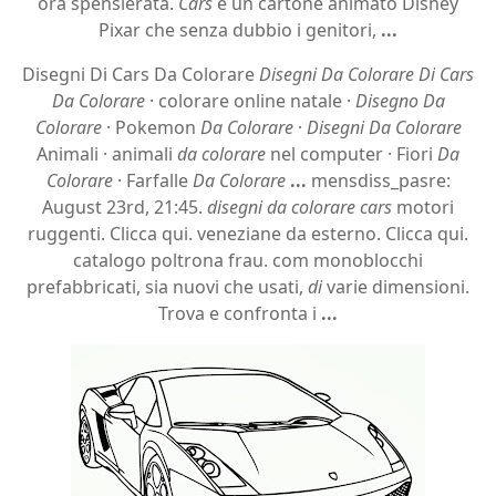
ora spensierata.
Cars
è un cartone animato Disney
Pixar che senza dubbio i genitori,
...
Disegni Di Cars Da Colorare
Disegni Da Colorare Di Cars
Da Colorare
· colorare online natale ·
Disegno Da
Colorare
· Pokemon
Da Colorare
·
Disegni Da Colorare
Animali · animali
da colorare
nel computer · Fiori
Da
Colorare
· Farfalle
Da Colorare
...
mensdiss_pasre:
August 23rd, 21:45.
disegni da colorare cars
motori
ruggenti. Clicca qui. veneziane da esterno. Clicca qui.
catalogo poltrona frau. com monoblocchi
prefabbricati, sia nuovi che usati,
di
varie dimensioni.
Trova e confronta i
...