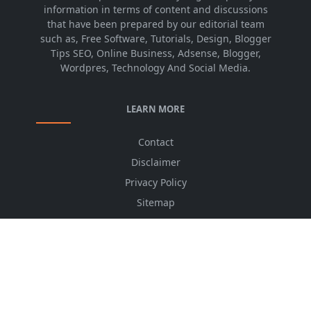
information in terms of content and discussions
that have been prepared by our editorial team
such as, Free Software, Tutorials, Design, Blogger
Tips SEO, Online Business, Adsense, Blogger,
Wordpres, Technology And Social Media.
LEARN MORE
Contact
Disclaimer
Privacy Policy
Sitemap
Advertising Price
CSS Minifier
Font Awesome
HTML Converter
Website Services