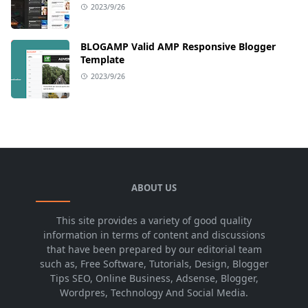
2023/9/26
BLOGAMP Valid AMP Responsive Blogger
Template
2023/9/26
ABOUT US
This site provides a variety of good quality
information in terms of content and discussions
that have been prepared by our editorial team
such as, Free Software, Tutorials, Design, Blogger
Tips SEO, Online Business, Adsense, Blogger,
Wordpres, Technology And Social Media.