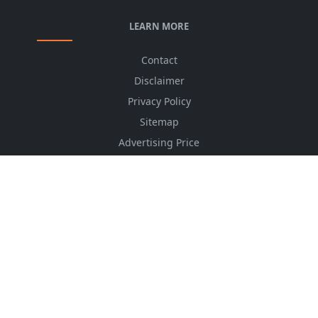
LEARN MORE
Contact
Disclaimer
Privacy Policy
Sitemap
Advertising Price
CSS Minifier
Font Awesome
HTML Converter
Website Services
HTML Dictionary
FOLLOW US