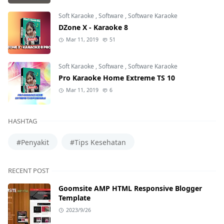
Soft Karaoke
,
Software
,
Software Karaoke
DZone X - Karaoke 8
Mar 11, 2019
51
Soft Karaoke
,
Software
,
Software Karaoke
Pro Karaoke Home Extreme TS 10
Mar 11, 2019
6
HASHTAG
#Penyakit
#Tips Kesehatan
RECENT POST
Goomsite AMP HTML Responsive Blogger
Template
2023/9/26