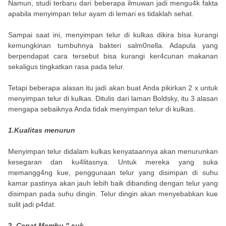
Namun, studi terbaru dari beberapa ilmuwan jadi mengu4k fakta
apabila menyimpan telur ayam di lemari es tidaklah sehat.
Sampai saat ini, menyimpan telur di kulkas dikira bisa kurangi
kemungkinan tumbuhnya bakteri salm0nella. Adapula yang
berpendapat cara tersebut bisa kurangi ker4cunan makanan
sekaligus tingkatkan rasa pada telur.
Tetapi beberapa alasan itu jadi akan buat Anda pikirkan 2 x untuk
menyimpan telur di kulkas. Ditulis dari laman Boldsky, itu 3 alasan
mengapa sebaiknya Anda tidak menyimpan telur di kulkas.
1.Kualitas menurun
Menyimpan telur didalam kulkas kenyataannya akan menurunkan
kesegaran dan ku4litasnya. Untuk mereka yang suka
memangg4ng kue, penggunaan telur yang disimpan di suhu
kamar pastinya akan jauh lebih baik dibanding dengan telur yang
disimpan pada suhu dingin. Telur dingin akan menyebabkan kue
sulit jadi p4dat.
2.
Cepat Membu " suk