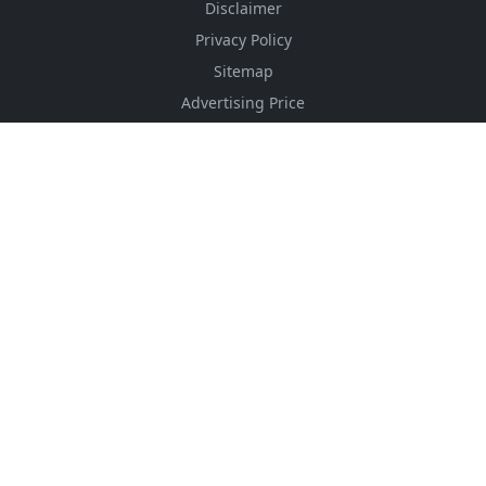
Disclaimer
Privacy Policy
Sitemap
Advertising Price
CSS Minifier
Font Awesome
HTML Converter
Website Services
HTML Dictionary
FOLLOW US
NEWSLETTER