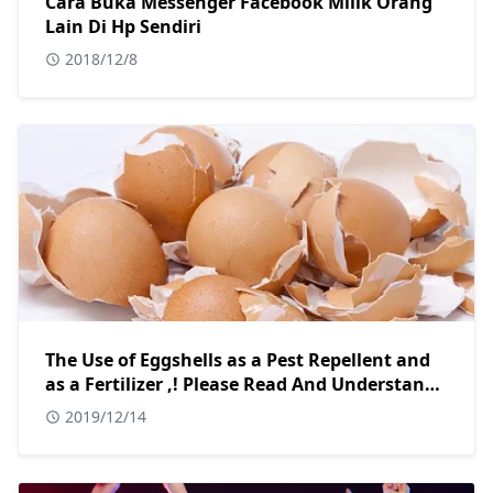
Cara Buka Messenger Facebook Milik Orang
Lain Di Hp Sendiri
2018/12/8
The Use of Eggshells as a Pest Repellent and
as a Fertilizer ,! Please Read And Understand
Hopefully This Article Is Useful And Useful.
2019/12/14