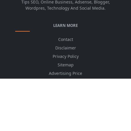
Tips SEO, Online Business, Adsense, Blogger,
Wordpres, Technology And Social Media.
LEARN MORE
Contact
Disclaimer
Privacy Policy
Sitemap
Advertising Price
CSS Minifier
Font Awesome
HTML Converter
Website Services
HTML Dictionary