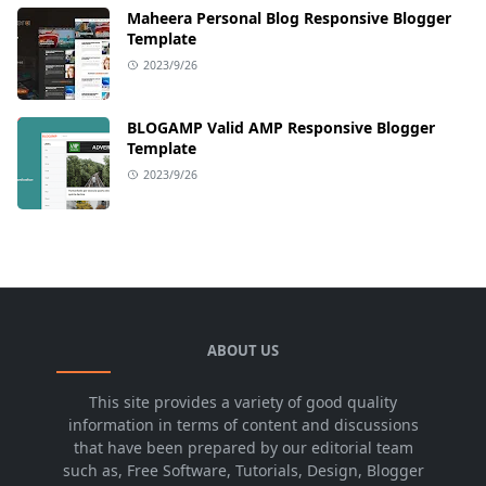
Maheera Personal Blog Responsive Blogger
Template
2023/9/26
BLOGAMP Valid AMP Responsive Blogger
Template
2023/9/26
ABOUT US
This site provides a variety of good quality
information in terms of content and discussions
that have been prepared by our editorial team
such as, Free Software, Tutorials, Design, Blogger