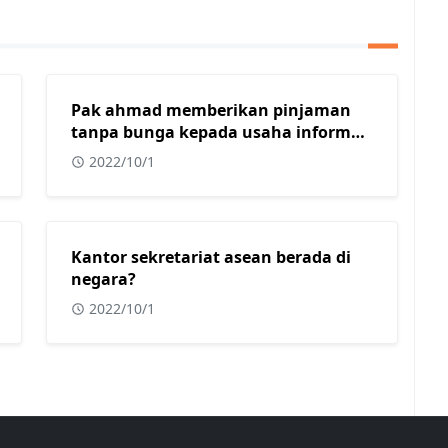
Pak ahmad memberikan pinjaman
tanpa bunga kepada usaha informal
yang dimiliki oleh beberapa warga
2022/10/1
muslim di kota surabaya. Dalam
konteks masyarakat indonesia yang
sebagian besar adalah islam,
tindakan yang dilakukan oleh pak
Kantor sekretariat asean berada di
ahmad sangat tepat karena usaha
negara?
informal?
2022/10/1