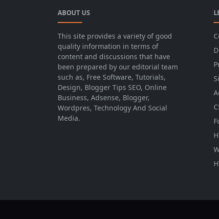
ABOUT US
L
This site provides a variety of good
C
quality information in terms of
D
content and discussions that have
P
been prepared by our editorial team
such as, Free Software, Tutorials,
S
Design, Blogger Tips SEO, Online
A
Business, Adsense, Blogger,
C
Wordpres, Technology And Social
Media.
F
H
W
H