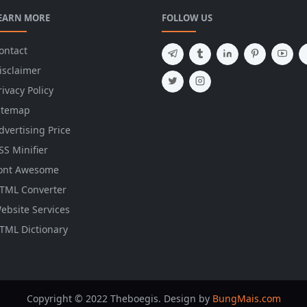
EARN MORE
FOLLOW US
ontact
isclaimer
rivacy Policy
itemap
dvertising Price
SS Minifier
ont Awesome
TML Converter
ebsite Services
TML Dictionary
Copyright © 2022 Theboegis. Design by
BungMais.com