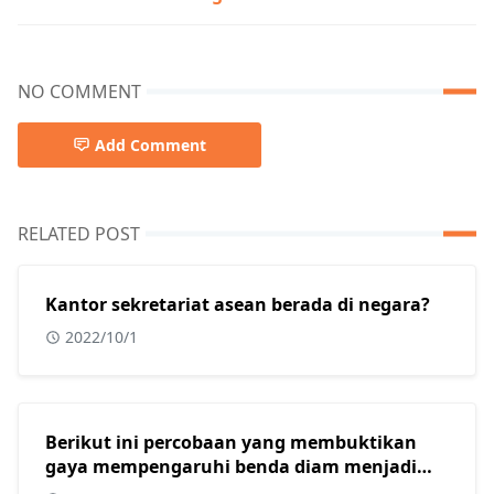
NO COMMENT
Add Comment
RELATED POST
Kantor sekretariat asean berada di negara?
2022/10/1
Berikut ini percobaan yang membuktikan
gaya mempengaruhi benda diam menjadi
bergerak adalah?