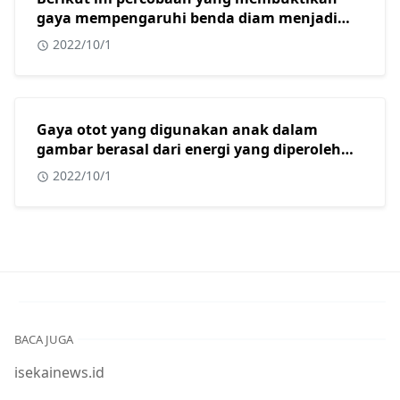
gaya mempengaruhi benda diam menjadi
bergerak adalah?
2022/10/1
Gaya otot yang digunakan anak dalam
gambar berasal dari energi yang diperoleh
dari?
2022/10/1
BACA JUGA
isekainews.id