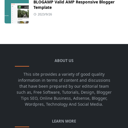
BLOGAMP Valid AMP Responsive Blogger
Template
2023/9/26
ABOUT US
This site provides a variety of good quality
information in terms of content and discussions
that have been prepared by our editorial team
such as, Free Software, Tutorials, Design, Blogger
Tips SEO, Online Business, Adsense, Blogger,
Wordpres, Technology And Social Media.
LEARN MORE