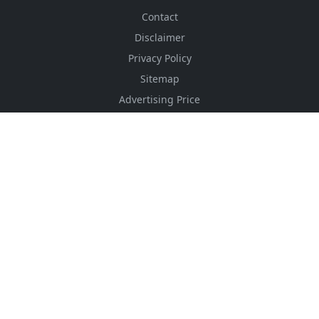
Contact
Disclaimer
Privacy Policy
Sitemap
Advertising Price
CSS Minifier
Font Awesome
HTML Converter
Website Services
HTML Dictionary
FOLLOW US