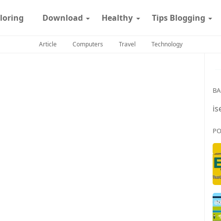
loring
Download
Healthy
Tips Blogging
Article
Computers
Travel
Technology
BA
is
PO