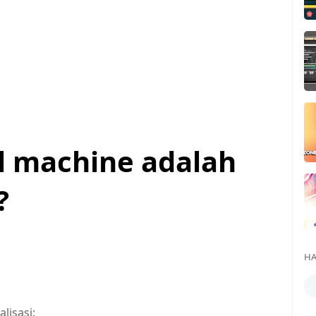
l machine adalah
?
HA
lisasi: