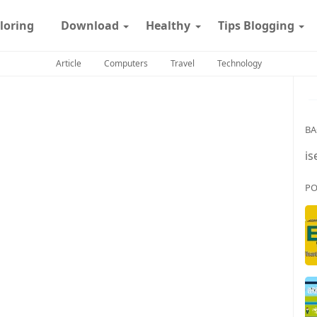
loring
Download
Healthy
Tips Blogging
Article
Computers
Travel
Technology
BA
is
PO