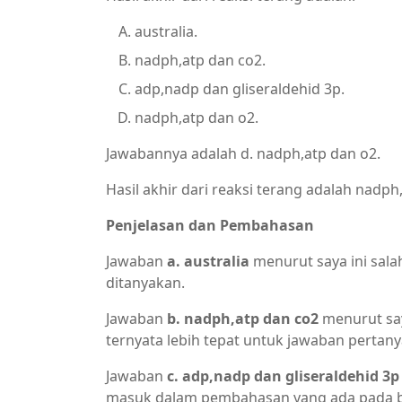
australia.
nadph,atp dan co2.
adp,nadp dan gliseraldehid 3p.
nadph,atp dan o2.
Jawabannya adalah d. nadph,atp dan o2.
Hasil akhir dari reaksi terang adalah nadph
Penjelasan dan Pembahasan
Jawaban
a. australia
menurut saya ini sal
ditanyakan.
Jawaban
b. nadph,atp dan co2
menurut saya
ternyata lebih tepat untuk jawaban pertany
Jawaban
c. adp,nadp dan gliseraldehid 3p
masuk dalam pembahasan yang ada pada b