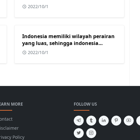
2022/10/1
Indonesia memiliki wilayah perairan
yang luas, sehingga indonesia
mendapat julukan sebagai?
2022/10/1
EARN MORE
FOLLOW US
ontact
isclaimer
rivacy Policy