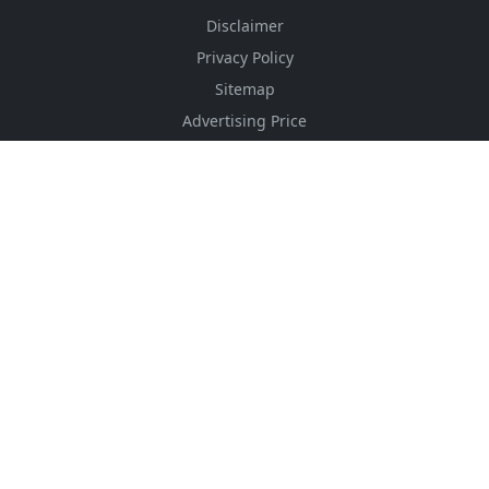
Disclaimer
Privacy Policy
Sitemap
Advertising Price
CSS Minifier
Font Awesome
HTML Converter
Website Services
HTML Dictionary
FOLLOW US
NEWSLETTER