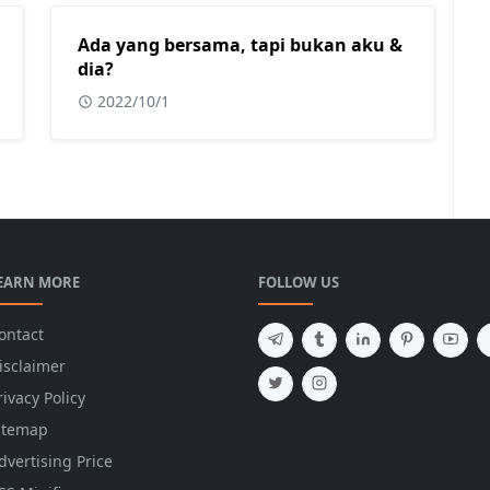
Ada yang bersama, tapi bukan aku &
dia?
2022/10/1
EARN MORE
FOLLOW US
ontact
isclaimer
rivacy Policy
itemap
dvertising Price