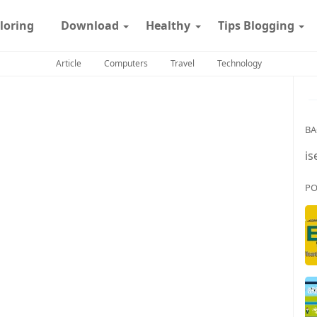
loring
Download
Healthy
Tips Blogging
Article
Computers
Travel
Technology
BA
is
PO