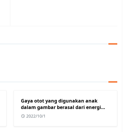
Gaya otot yang digunakan anak
dalam gambar berasal dari energi
yang diperoleh dari?
2022/10/1