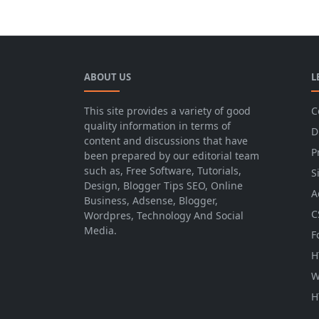
ABOUT US
L
This site provides a variety of good
C
quality information in terms of
D
content and discussions that have
P
been prepared by our editorial team
such as, Free Software, Tutorials,
S
Design, Blogger Tips SEO, Online
A
Business, Adsense, Blogger,
C
Wordpres, Technology And Social
Media.
F
H
W
H