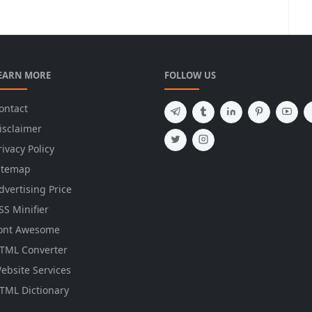
EARN MORE
FOLLOW US
ontact
isclaimer
rivacy Policy
itemap
dvertising Price
SS Minifier
ont Awesome
TML Converter
ebsite Services
TML Dictionary