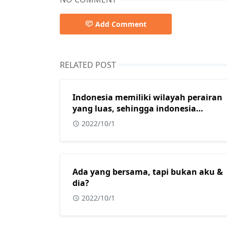
Add Comment
RELATED POST
Indonesia memiliki wilayah perairan
yang luas, sehingga indonesia
mendapat julukan sebagai?
2022/10/1
Ada yang bersama, tapi bukan aku &
dia?
2022/10/1