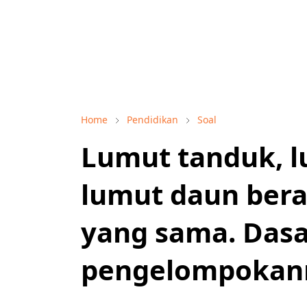
Home
Pendidikan
Soal
Lumut tanduk, l
lumut daun ber
yang sama. Dasa
pengelompokann