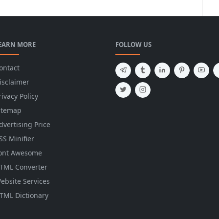
EARN MORE
FOLLOW US
ontact
isclaimer
rivacy Policy
itemap
dvertising Price
SS Minifier
ont Awesome
TML Converter
ebsite Services
TML Dictionary