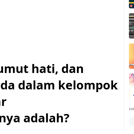
umut hati, dan
ada dalam kelompok
r
HA
ya adalah?