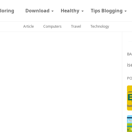
loring
Download
Healthy
Tips Blogging
Article
Computers
Travel
Technology
BA
is
PO