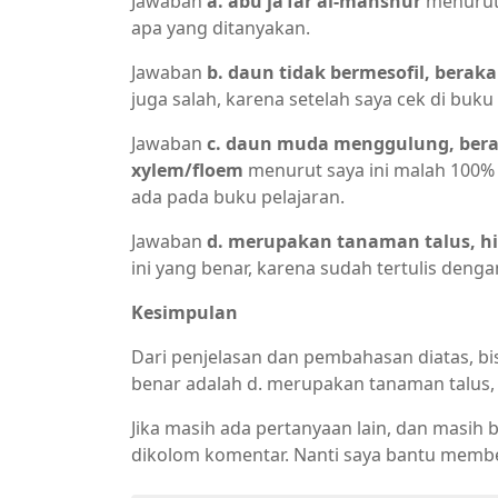
Jawaban
a. abu ja’far al-manshur
menurut 
apa yang ditanyakan.
Jawaban
b. daun tidak bermesofil, bera
juga salah, karena setelah saya cek di buku
Jawaban
c. daun muda menggulung, bera
xylem/floem
menurut saya ini malah 100%
ada pada buku pelajaran.
Jawaban
d. merupakan tanaman talus, hi
ini yang benar, karena sudah tertulis deng
Kesimpulan
Dari penjelasan dan pembahasan diatas, bi
benar adalah d. merupakan tanaman talus, 
Jika masih ada pertanyaan lain, dan masih 
dikolom komentar. Nanti saya bantu membe