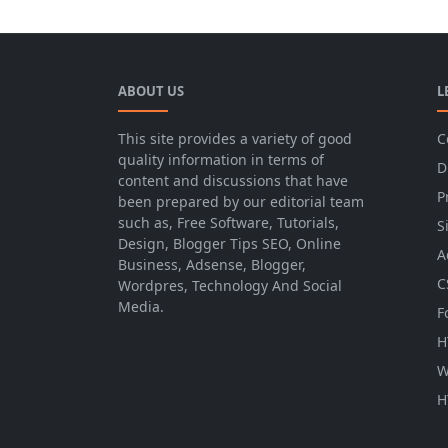
ABOUT US
L
This site provides a variety of good
C
quality information in terms of
D
content and discussions that have
P
been prepared by our editorial team
such as, Free Software, Tutorials,
S
Design, Blogger Tips SEO, Online
A
Business, Adsense, Blogger,
C
Wordpres, Technology And Social
Media.
F
H
W
H