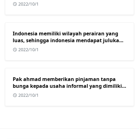
2022/10/1
Indonesia memiliki wilayah perairan yang
luas, sehingga indonesia mendapat julukan
sebagai?
2022/10/1
Pak ahmad memberikan pinjaman tanpa
bunga kepada usaha informal yang dimiliki
oleh beberapa warga muslim di kota
2022/10/1
surabaya. Dalam konteks masyarakat
indonesia yang sebagian besar adalah islam,
tindakan yang dilakukan oleh pak ahmad
sangat tepat karena usaha informal?