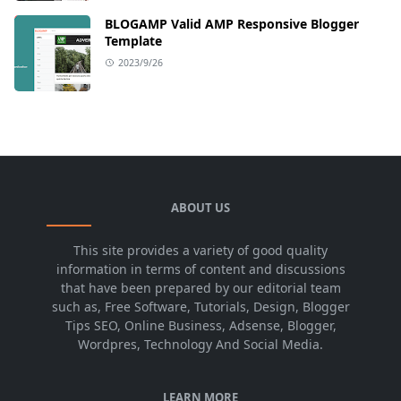
BLOGAMP Valid AMP Responsive Blogger
Template
2023/9/26
ABOUT US
This site provides a variety of good quality
information in terms of content and discussions
that have been prepared by our editorial team
such as, Free Software, Tutorials, Design, Blogger
Tips SEO, Online Business, Adsense, Blogger,
Wordpres, Technology And Social Media.
LEARN MORE