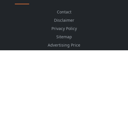
Contact
Disclaimer
Privacy Policy
Sitemap
Advertising Price
CSS Minifier
Font Awesome
HTML Converter
Website Services
HTML Dictionary
FOLLOW US