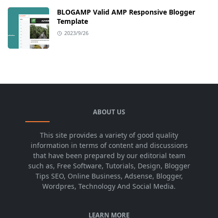
BLOGAMP Valid AMP Responsive Blogger
Template
2023/9/26
ABOUT US
This site provides a variety of good quality
information in terms of content and discussions
that have been prepared by our editorial team
such as, Free Software, Tutorials, Design, Blogger
Tips SEO, Online Business, Adsense, Blogger,
Wordpres, Technology And Social Media.
LEARN MORE