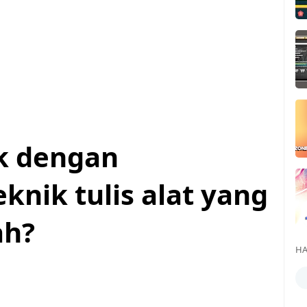
k dengan
nik tulis alat yang
ah?
HA