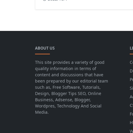
muslim di kota surabaya. Dalam
konteks masyarakat indonesia yang
sebagian besar adalah islam,
tindakan yang dilakukan oleh pak
ahmad sangat tepat karena usaha
informal?
ABOUT US
L
This site provides a variety of good
C
quality information in terms of
D
content and discussions that have
P
been prepared by our editorial team
such as, Free Software, Tutorials,
S
Design, Blogger Tips SEO, Online
A
Business, Adsense, Blogger,
C
Wordpres, Technology And Social
Media.
F
H
W