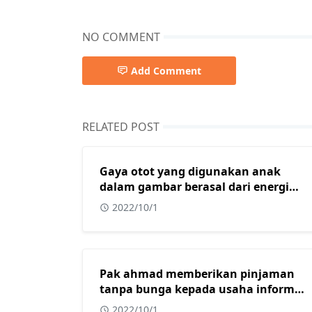
NO COMMENT
Add Comment
RELATED POST
Gaya otot yang digunakan anak
dalam gambar berasal dari energi
yang diperoleh dari?
2022/10/1
Pak ahmad memberikan pinjaman
tanpa bunga kepada usaha informal
yang dimiliki oleh beberapa warga
2022/10/1