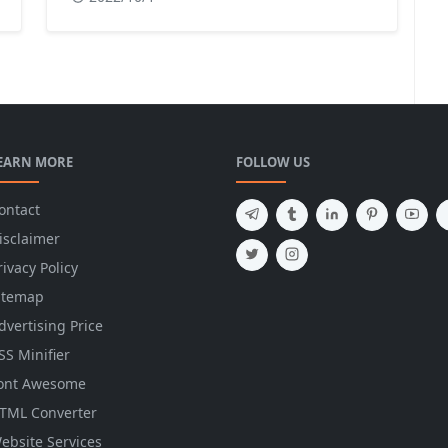
EARN MORE
FOLLOW US
ontact
isclaimer
rivacy Policy
itemap
dvertising Price
SS Minifier
ont Awesome
TML Converter
ebsite Services