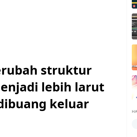
rubah struktur
njadi lebih larut
 dibuang keluar
HA