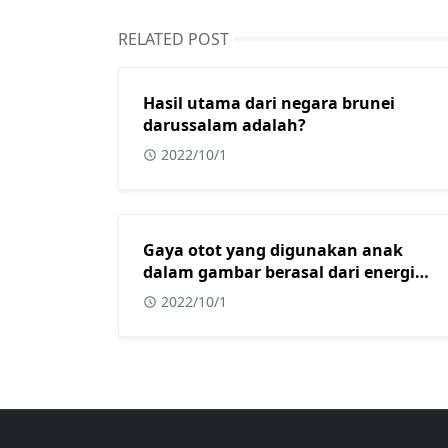
RELATED POST
Hasil utama dari negara brunei
darussalam adalah?
2022/10/1
Gaya otot yang digunakan anak
dalam gambar berasal dari energi
yang diperoleh dari?
2022/10/1