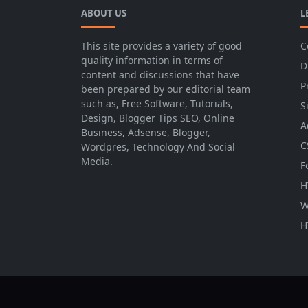
ABOUT US
L
This site provides a variety of good
C
quality information in terms of
D
content and discussions that have
P
been prepared by our editorial team
such as, Free Software, Tutorials,
S
Design, Blogger Tips SEO, Online
A
Business, Adsense, Blogger,
C
Wordpres, Technology And Social
Media.
F
H
W
H