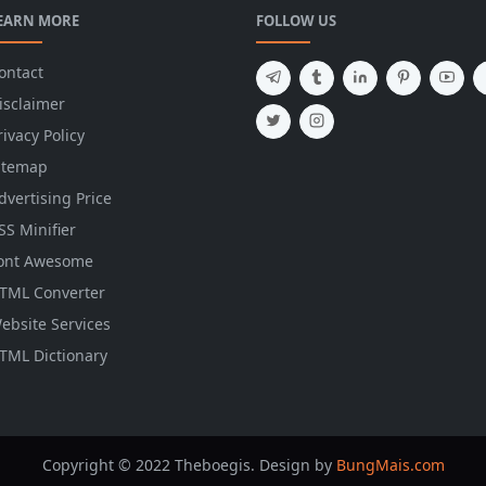
EARN MORE
FOLLOW US
ontact
isclaimer
rivacy Policy
itemap
dvertising Price
SS Minifier
ont Awesome
TML Converter
ebsite Services
TML Dictionary
Copyright © 2022 Theboegis. Design by
BungMais.com