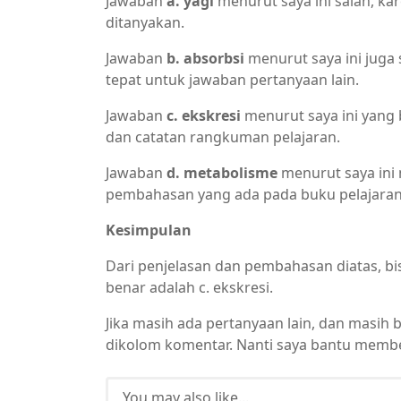
Jawaban
a. yagi
menurut saya ini salah, k
ditanyakan.
Jawaban
b. absorbsi
menurut saya ini juga s
tepat untuk jawaban pertanyaan lain.
Jawaban
c. ekskresi
menurut saya ini yang 
dan catatan rangkuman pelajaran.
Jawaban
d. metabolisme
menurut saya ini
pembahasan yang ada pada buku pelajaran
Kesimpulan
Dari penjelasan dan pembahasan diatas, bi
benar adalah c. ekskresi.
Jika masih ada pertanyaan lain, dan masih 
dikolom komentar. Nanti saya bantu membe
You may also like...