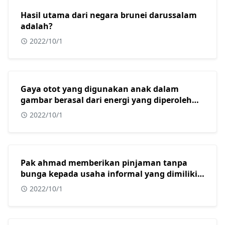
Hasil utama dari negara brunei darussalam
adalah?
2022/10/1
Gaya otot yang digunakan anak dalam
gambar berasal dari energi yang diperoleh
dari?
2022/10/1
Pak ahmad memberikan pinjaman tanpa
bunga kepada usaha informal yang dimiliki
oleh beberapa warga muslim di kota
2022/10/1
surabaya. Dalam konteks masyarakat
indonesia yang sebagian besar adalah islam,
tindakan yang dilakukan oleh pak ahmad