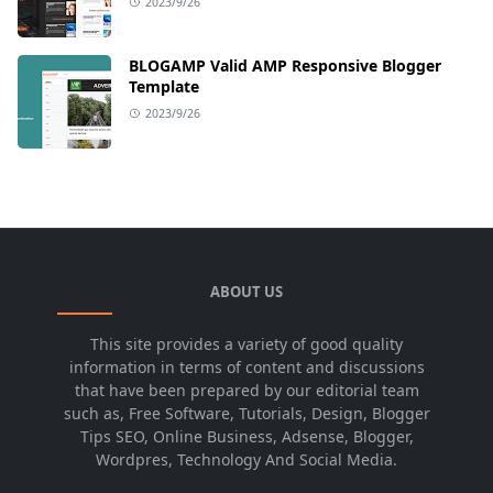
2023/9/26
BLOGAMP Valid AMP Responsive Blogger
Template
2023/9/26
ABOUT US
This site provides a variety of good quality
information in terms of content and discussions
that have been prepared by our editorial team
such as, Free Software, Tutorials, Design, Blogger
Tips SEO, Online Business, Adsense, Blogger,
Wordpres, Technology And Social Media.