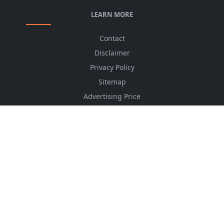
LEARN MORE
Contact
Disclaimer
Privacy Policy
Sitemap
Advertising Price
CSS Minifier
Font Awesome
HTML Converter
Website Services
HTML Dictionary
FOLLOW US