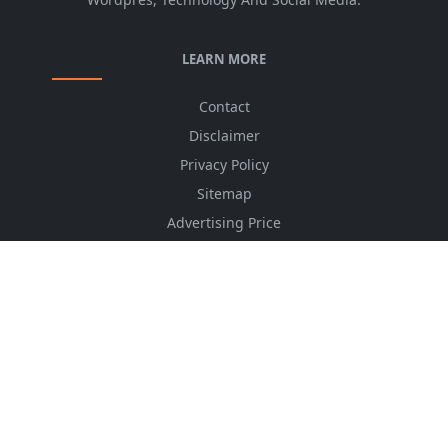
LEARN MORE
Contact
Disclaimer
Privacy Policy
Sitemap
Advertising Price
CSS Minifier
Font Awesome
HTML Converter
Website Services
HTML Dictionary
FOLLOW US