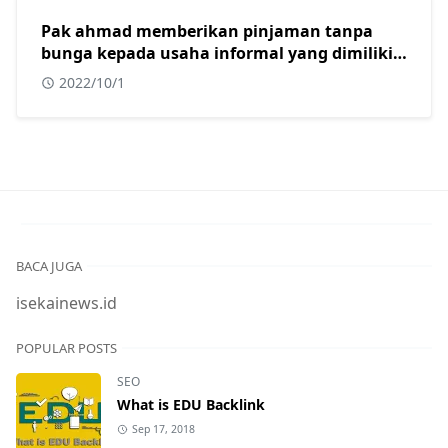
Pak ahmad memberikan pinjaman tanpa
bunga kepada usaha informal yang dimiliki
oleh beberapa warga muslim di kota
2022/10/1
surabaya. Dalam konteks masyarakat
indonesia yang sebagian besar adalah islam,
tindakan yang dilakukan oleh pak ahmad
sangat tepat karena usaha informal?
BACA JUGA
isekainews.id
POPULAR POSTS
SEO
What is EDU Backlink
Sep 17, 2018