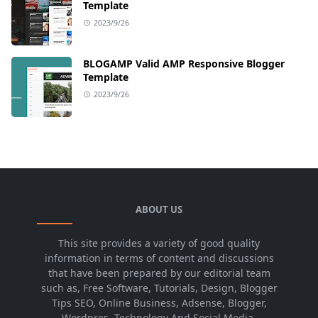
Template
2023/9/26
BLOGAMP Valid AMP Responsive Blogger
Template
2023/9/26
ABOUT US
This site provides a variety of good quality
information in terms of content and discussions
that have been prepared by our editorial team
such as, Free Software, Tutorials, Design, Blogger
Tips SEO, Online Business, Adsense, Blogger,
Wordpres, Technology And Social Media.