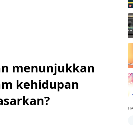
kan menunjukkan
lam kehidupan
dasarkan?
HA