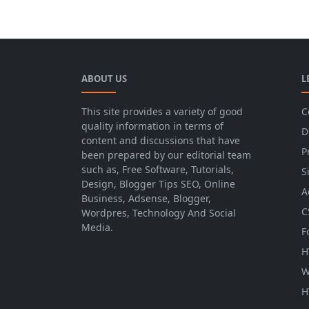
ABOUT US
L
This site provides a variety of good
C
quality information in terms of
D
content and discussions that have
P
been prepared by our editorial team
such as, Free Software, Tutorials,
S
Design, Blogger Tips SEO, Online
A
Business, Adsense, Blogger,
C
Wordpres, Technology And Social
Media.
F
H
W
H