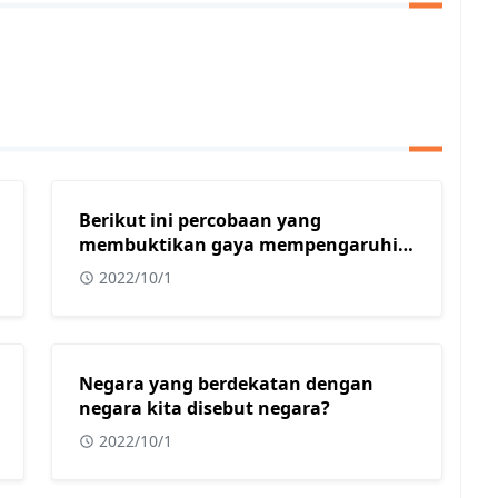
Berikut ini percobaan yang
membuktikan gaya mempengaruhi
benda diam menjadi bergerak
2022/10/1
adalah?
Negara yang berdekatan dengan
negara kita disebut negara?
2022/10/1