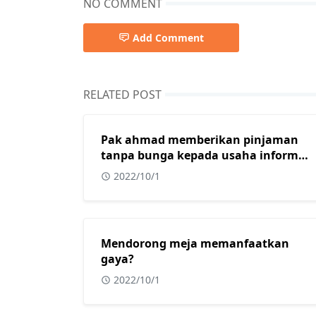
NO COMMENT
Add Comment
RELATED POST
Pak ahmad memberikan pinjaman
tanpa bunga kepada usaha informal
yang dimiliki oleh beberapa warga
2022/10/1
muslim di kota surabaya. Dalam
konteks masyarakat indonesia yang
sebagian besar adalah islam,
tindakan yang dilakukan oleh pak
Mendorong meja memanfaatkan
ahmad sangat tepat karena usaha
gaya?
informal?
2022/10/1