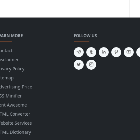
EARN MORE
FOLLOW US
ontact
isclaimer
rivacy Policy
itemap
dvertising Price
SS Minifier
ont Awesome
TML Converter
ebsite Services
TML Dictionary