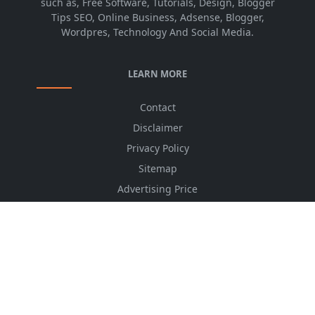
such as, Free Software, Tutorials, Design, Blogger
Tips SEO, Online Business, Adsense, Blogger,
Wordpres, Technology And Social Media.
LEARN MORE
Contact
Disclaimer
Privacy Policy
Sitemap
Advertising Price
CSS Minifier
Font Awesome
HTML Converter
Website Services
HTML Dictionary