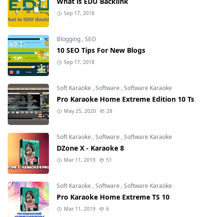
What is EDU Backlink
Sep 17, 2018
Blogging
,
SEO
10 SEO Tips For New Blogs
Sep 17, 2018
Soft Karaoke
,
Software
,
Software Karaoke
Pro Karaoke Home Extreme Edition 10 Ts
May 25, 2020
28
Soft Karaoke
,
Software
,
Software Karaoke
DZone X - Karaoke 8
Mar 11, 2019
51
Soft Karaoke
,
Software
,
Software Karaoke
Pro Karaoke Home Extreme TS 10
Mar 11, 2019
6