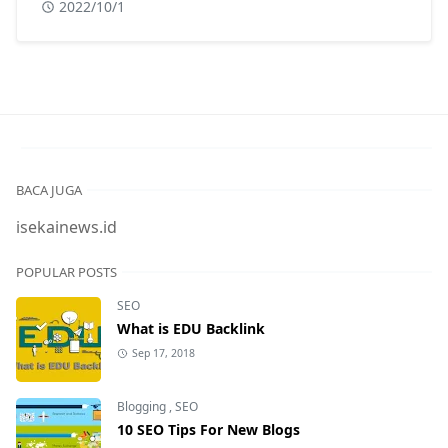
2022/10/1
surabaya. Dalam konteks masyarakat
indonesia yang sebagian besar adalah islam,
tindakan yang dilakukan oleh pak ahmad
sangat tepat karena usaha informal?
BACA JUGA
isekainews.id
POPULAR POSTS
SEO
What is EDU Backlink
Sep 17, 2018
Blogging
,
SEO
10 SEO Tips For New Blogs