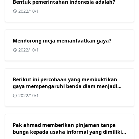
Bentuk pemerintahan indonesia adalah?
2022/10/1
Mendorong meja memanfaatkan gaya?
2022/10/1
Berikut ini percobaan yang membuktikan
gaya mempengaruhi benda diam menjadi
bergerak adalah?
2022/10/1
Pak ahmad memberikan pinjaman tanpa
bunga kepada usaha informal yang dimiliki
oleh beberapa warga muslim di kota