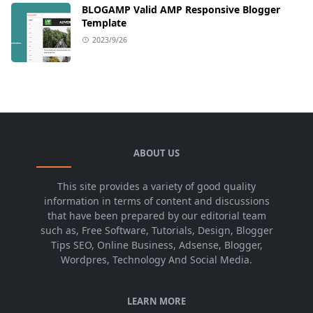
BLOGAMP Valid AMP Responsive Blogger
Template
2023/9/26
ABOUT US
This site provides a variety of good quality
information in terms of content and discussions
that have been prepared by our editorial team
such as, Free Software, Tutorials, Design, Blogger
Tips SEO, Online Business, Adsense, Blogger,
Wordpres, Technology And Social Media.
LEARN MORE