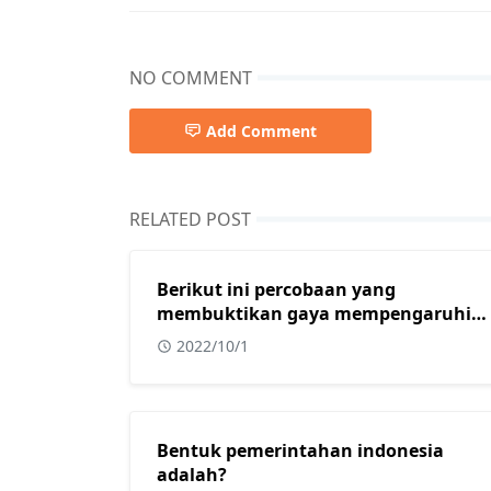
NO COMMENT
Add Comment
RELATED POST
Berikut ini percobaan yang
membuktikan gaya mempengaruhi
benda diam menjadi bergerak
2022/10/1
adalah?
Bentuk pemerintahan indonesia
adalah?