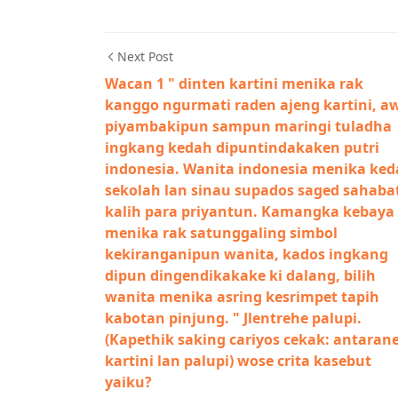
Next Post
Wacan 1 " dinten kartini menika rak
kanggo ngurmati raden ajeng kartini, aw
piyambakipun sampun maringi tuladha
ingkang kedah dipuntindakaken putri
indonesia. Wanita indonesia menika ke
sekolah lan sinau supados saged sahaba
kalih para priyantun. Kamangka kebaya
menika rak satunggaling simbol
kekiranganipun wanita, kados ingkang
dipun dingendikakake ki dalang, bilih
wanita menika asring kesrimpet tapih
kabotan pinjung. " Jlentrehe palupi.
(Kapethik saking cariyos cekak: antaran
kartini lan palupi) wose crita kasebut
yaiku?