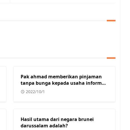
Pak ahmad memberikan pinjaman
tanpa bunga kepada usaha informal
yang dimiliki oleh beberapa warga
2022/10/1
muslim di kota surabaya. Dalam
konteks masyarakat indonesia yang
sebagian besar adalah islam,
tindakan yang dilakukan oleh pak
Hasil utama dari negara brunei
ahmad sangat tepat karena usaha
darussalam adalah?
informal?