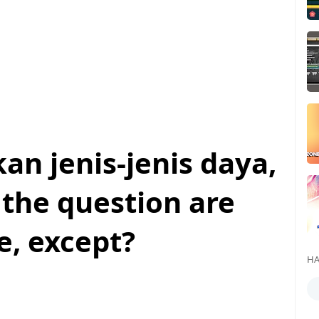
n jenis-jenis daya,
 the question are
e, except?
HA