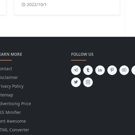
2022/10/1
EARN MORE
FOLLOW US
ontact
isclaimer
rivacy Policy
itemap
dvertising Price
SS Minifier
ont Awesome
TML Converter