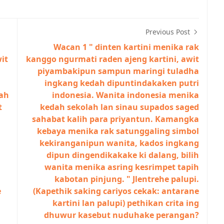
Previous Post
Wacan 1 " dinten kartini menika rak
it
kanggo ngurmati raden ajeng kartini, awit
piyambakipun sampun maringi tuladha
ingkang kedah dipuntindakaken putri
dah
indonesia. Wanita indonesia menika
t
kedah sekolah lan sinau supados saged
sahabat kalih para priyantun. Kamangka
kebaya menika rak satunggaling simbol
kekiranganipun wanita, kados ingkang
dipun dingendikakake ki dalang, bilih
wanita menika asring kesrimpet tapih
kabotan pinjung. " Jlentrehe palupi.
e
(Kapethik saking cariyos cekak: antarane
kartini lan palupi) pethikan crita ing
dhuwur kasebut nuduhake perangan?