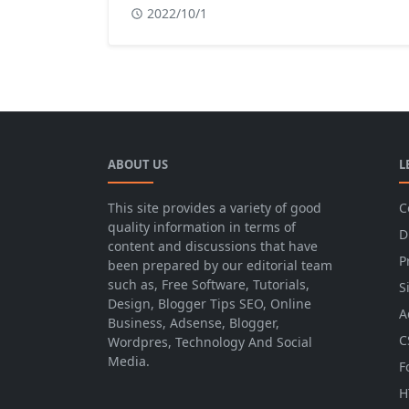
2022/10/1
ABOUT US
L
This site provides a variety of good
C
quality information in terms of
D
content and discussions that have
P
been prepared by our editorial team
such as, Free Software, Tutorials,
S
Design, Blogger Tips SEO, Online
A
Business, Adsense, Blogger,
C
Wordpres, Technology And Social
Media.
F
H