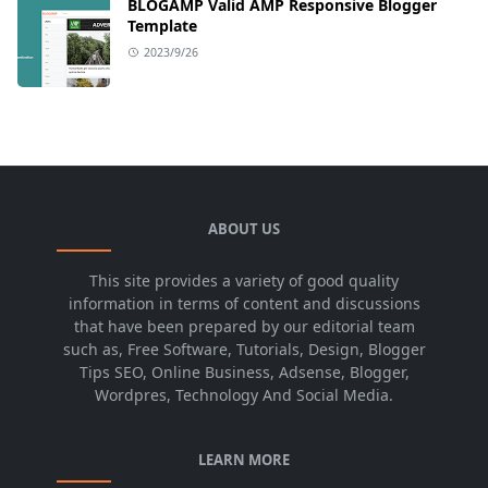
BLOGAMP Valid AMP Responsive Blogger
Template
2023/9/26
ABOUT US
This site provides a variety of good quality
information in terms of content and discussions
that have been prepared by our editorial team
such as, Free Software, Tutorials, Design, Blogger
Tips SEO, Online Business, Adsense, Blogger,
Wordpres, Technology And Social Media.
LEARN MORE