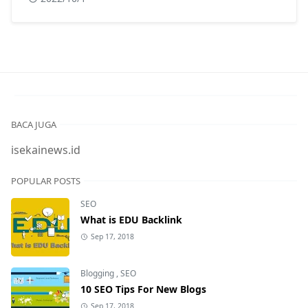
surabaya. Dalam konteks masyarakat
indonesia yang sebagian besar adalah islam,
tindakan yang dilakukan oleh pak ahmad
sangat tepat karena usaha informal?
BACA JUGA
isekainews.id
POPULAR POSTS
SEO
What is EDU Backlink
Sep 17, 2018
Blogging
,
SEO
10 SEO Tips For New Blogs
Sep 17, 2018