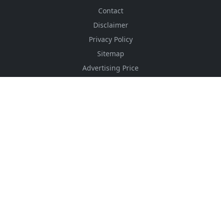
Contact
Disclaimer
Privacy Policy
Sitemap
Advertising Price
CSS Minifier
Font Awesome
HTML Converter
Website Services
HTML Dictionary
FOLLOW US