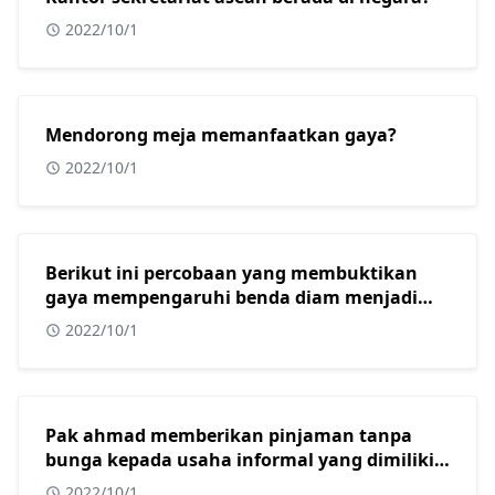
2022/10/1
Mendorong meja memanfaatkan gaya?
2022/10/1
Berikut ini percobaan yang membuktikan
gaya mempengaruhi benda diam menjadi
bergerak adalah?
2022/10/1
Pak ahmad memberikan pinjaman tanpa
bunga kepada usaha informal yang dimiliki
oleh beberapa warga muslim di kota
2022/10/1