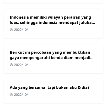
Indonesia memiliki wilayah perairan yang
luas, sehingga indonesia mendapat julukan
sebagai?
2022/10/1
Berikut ini percobaan yang membuktikan
gaya mempengaruhi benda diam menjadi
bergerak adalah?
2022/10/1
Ada yang bersama, tapi bukan aku & dia?
2022/10/1