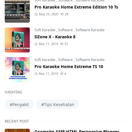
Soft Karaoke
,
Software
,
Software Karaoke
Pro Karaoke Home Extreme Edition 10 Ts
May 25, 2020
28
Soft Karaoke
,
Software
,
Software Karaoke
DZone X - Karaoke 8
Mar 11, 2019
51
Soft Karaoke
,
Software
,
Software Karaoke
Pro Karaoke Home Extreme TS 10
Mar 11, 2019
6
HASHTAG
#Penyakit
#Tips Kesehatan
RECENT POST
Goomsite AMP HTML Responsive Blogger