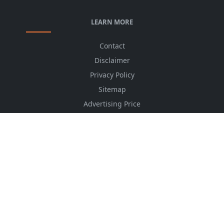
LEARN MORE
Contact
Disclaimer
Privacy Policy
Sitemap
Advertising Price
CSS Minifier
Font Awesome
HTML Converter
Website Services
HTML Dictionary
FOLLOW US